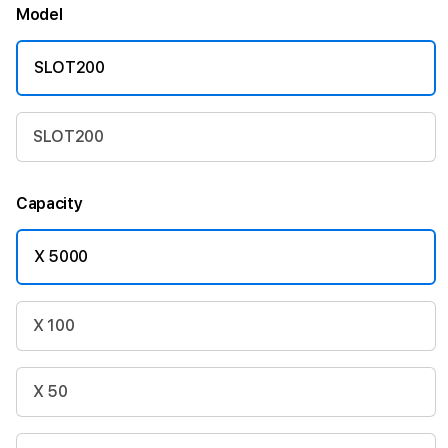
Model
SLOT200
SLOT200
Capacity
X 5000
X 100
X 50