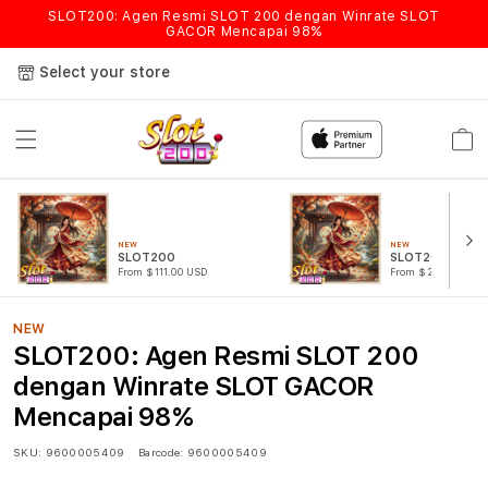
SLOT200: Agen Resmi SLOT 200 dengan Winrate SLOT
GACOR Mencapai 98%
Select your store
Cart
NEW
NEW
SLOT200
SLOT200
From $111.00 USD
From $222.00 USD
NEW
SLOT200: Agen Resmi SLOT 200
dengan Winrate SLOT GACOR
Mencapai 98%
SKU:
9600005409
Barcode:
9600005409